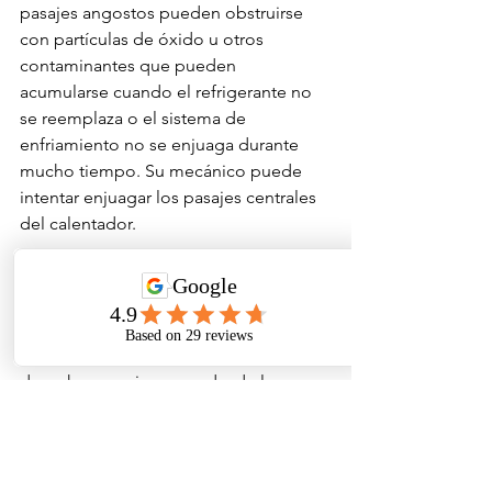
pasajes angostos pueden obstruirse 
con partículas de óxido u otros 
contaminantes que pueden 
acumularse cuando el refrigerante no 
se reemplaza o el sistema de 
enfriamiento no se enjuaga durante 
mucho tiempo. Su mecánico puede 
intentar enjuagar los pasajes centrales 
del calentador.
Un segundo problema podría ser que 
las aletas que irradian calor en el 
exterior del núcleo del calentador 
también podrían estar obstruidas con 
desechos que ingresan desde la 
entrada de aire exterior en la base del 
parabrisas.
Si enjuagar el paso del núcleo del 